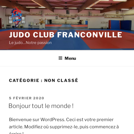
Aller
au
contenu
principal
JUDO CLUB FRANCONVILLE
Le judo…Notre passion
Menu
CATÉGORIE :
NON CLASSÉ
PUBLIÉ
5 FÉVRIER 2020
LE
Bonjour tout le monde !
Bienvenue sur WordPress. Ceci est votre premier
article. Modifiez où supprimez-le, puis commencez à
écrire !