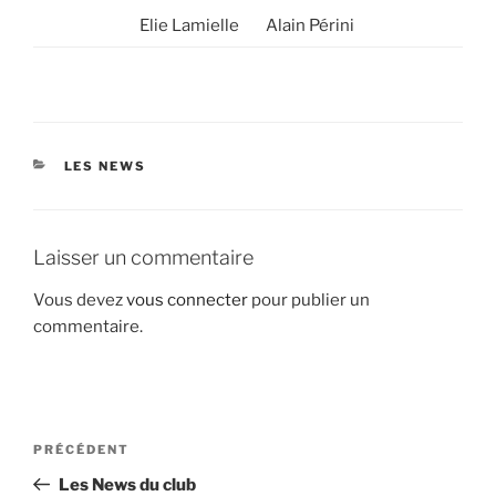
Elie Lamielle Alain Périni
CATÉGORIES
LES NEWS
Laisser un commentaire
Vous devez
vous connecter
pour publier un
commentaire.
Navigation
Article
PRÉCÉDENT
de
précédent
Les News du club