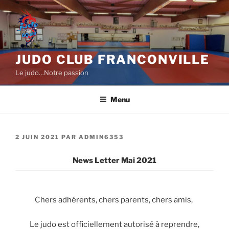
Aller
au
contenu
principal
JUDO CLUB FRANCONVILLE
Le judo…Notre passion
Menu
PUBLIÉ
2 JUIN 2021
PAR
ADMIN6353
LE
News Letter Mai 2021
Chers adhérents, chers parents, chers amis,
Le judo est officiellement autorisé à reprendre,