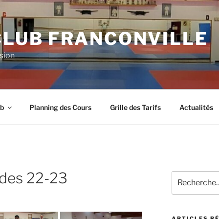
CLUB FRANCONVILLE
sion
ub
Planning des Cours
Grille des Tarifs
Actualités
ades 22-23
Recherche
pour
:
ARTICLES R