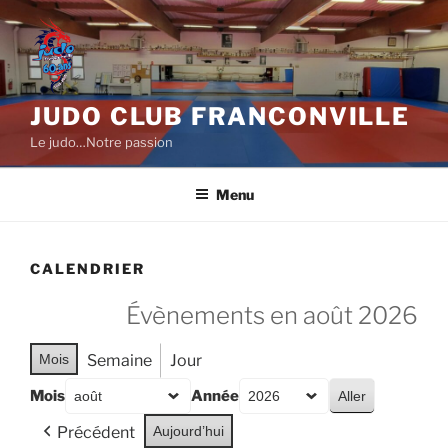
Aller
au
contenu
principal
JUDO CLUB FRANCONVILLE
Le judo…Notre passion
Menu
CALENDRIER
Évènements en août 2026
Mois
Semaine
Jour
Mois
Année
Précédent
Aujourd’hui