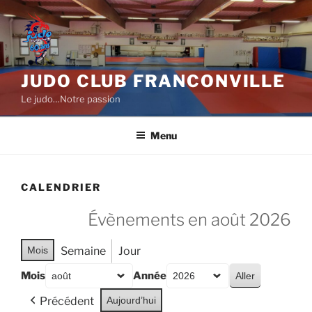
Aller
au
contenu
principal
JUDO CLUB FRANCONVILLE
Le judo…Notre passion
Menu
CALENDRIER
Évènements en août 2026
Mois
Semaine
Jour
Mois
Année
Précédent
Aujourd’hui