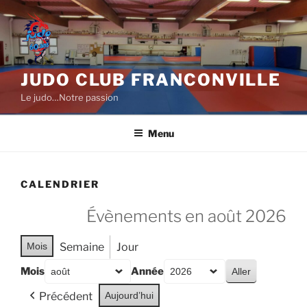
Aller
au
contenu
principal
JUDO CLUB FRANCONVILLE
Le judo…Notre passion
Menu
CALENDRIER
Évènements en août 2026
Mois
Semaine
Jour
Mois
Année
Précédent
Aujourd’hui