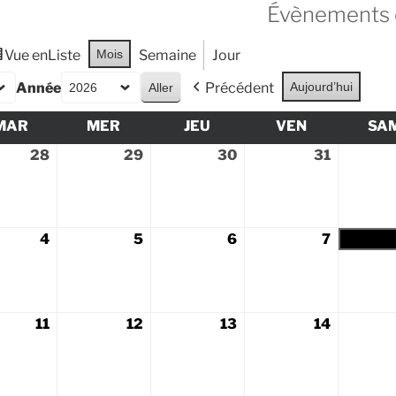
Évènements 
Vue en
Liste
Mois
Semaine
Jour
Année
Précédent
Aujourd’hui
MAR
MARDI
MER
MERCREDI
JEU
JEUDI
VEN
VENDREDI
SA
28
28
29
29
30
30
31
31
juillet
juillet
juillet
juillet
2026
2026
2026
2026
4
4
5
5
6
6
7
7
août
août
août
août
2026
2026
2026
2026
11
11
12
12
13
13
14
14
août
août
août
août
2026
2026
2026
2026