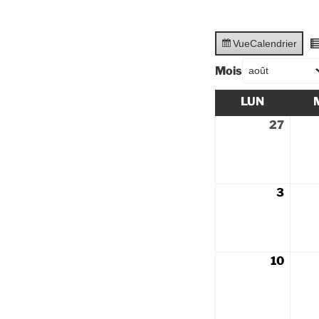
Vue
Calendrier
Mois
LUN
LUNDI
27
27
juillet
2026
3
3
août
2026
10
10
août
2026