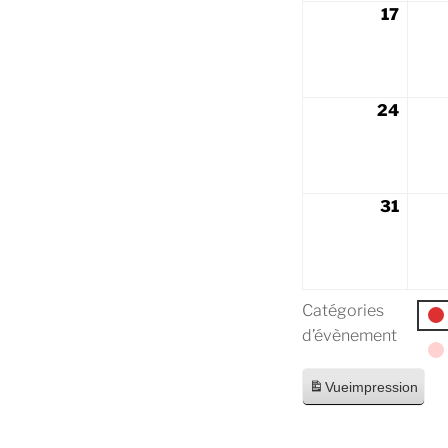
17
17
août
2026
24
24
août
2026
31
31
août
2026
Catégories
d’évènement
Vue
impression