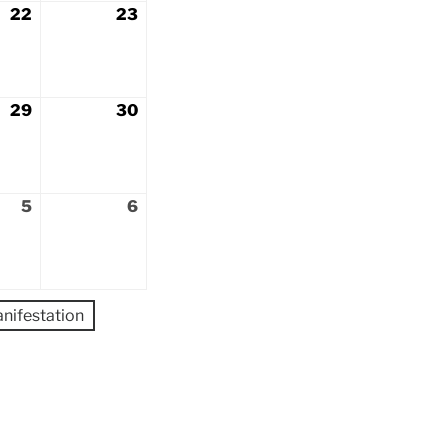
22
22
23
23
août
août
2026
2026
29
29
30
30
août
août
2026
2026
5
5
6
6
re
septembre
septembre
2026
2026
nifestation