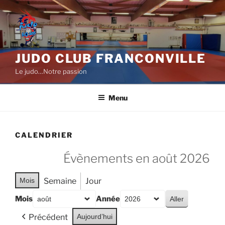
Aller
au
contenu
principal
JUDO CLUB FRANCONVILLE
Le judo…Notre passion
Menu
CALENDRIER
Évènements en août 2026
Mois
Semaine
Jour
Mois
Année
Précédent
Aujourd’hui