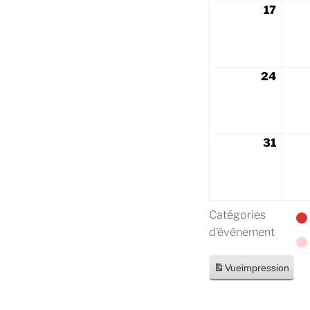
17
17
août
2026
24
24
août
2026
31
31
août
2026
Catégories
d’évènement
Vue
impression