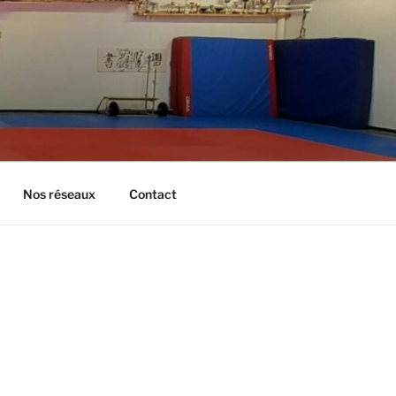
Nos réseaux
Contact