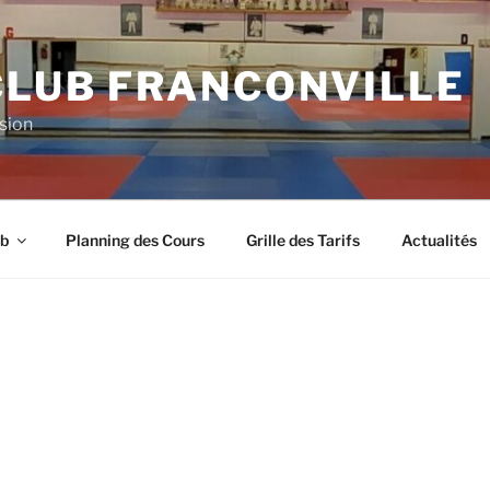
CLUB FRANCONVILLE
sion
ub
Planning des Cours
Grille des Tarifs
Actualités