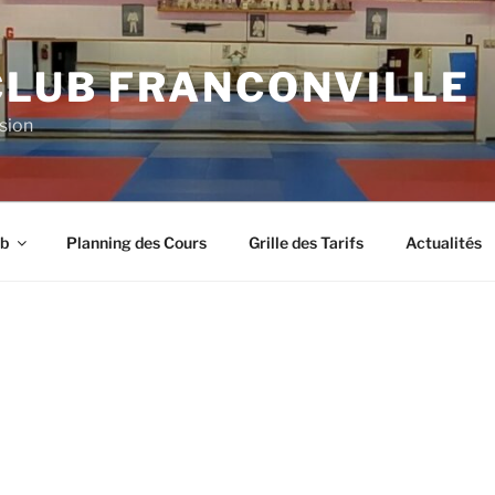
CLUB FRANCONVILLE
sion
ub
Planning des Cours
Grille des Tarifs
Actualités