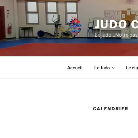
Aller
au
contenu
JUDO 
principal
Le judo…Notre pas
Accueil
Le Judo
Le cl
CALENDRIER