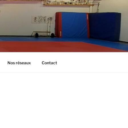
Nos réseaux
Contact